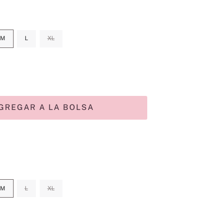
M
L
XL
GREGAR A LA BOLSA
M
L
XL