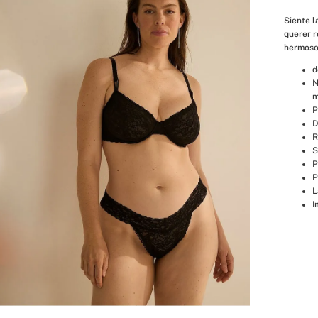
Siente l
querer r
hermosos
d
N
m
P
D
R
S
P
P
L
I