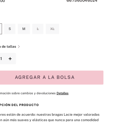
667560046024
,
00
S
M
L
XL
 de tallas
＋
AGREGAR A LA BOLSA
rmación sobre cambios y devoluciones
Detalles
PCIÓN DEL PRODUCTO
res están de acuerdo: nuestras bragas Lacie mejor valoradas 
n aún más suaves y elásticas que nunca para una comodidad 
.