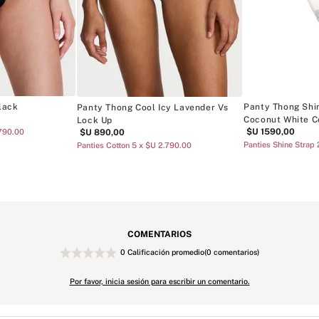
lack
Panty Thong Shi
Panty Thong Cool Icy Lavender Vs
Coconut White 
Lock Up
$U
1590
,
00
$U
890
,
00
.790.00
Panties Shine Strap
Panties Cotton 5 x $U 2.790.00
COMENTARIOS
0 Calificación promedio
(0 comentarios)
Por favor, inicia sesión para escribir un comentario.