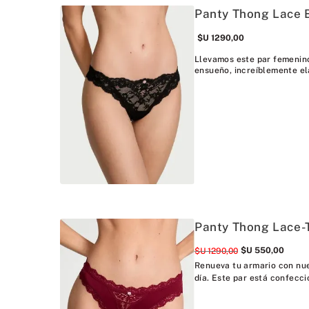
Panty Thong Lace 
$U
1290
,
00
Llevamos este par femenino
ensueño, increíblemente el
Panty Thong Lace-
$U
550
,
00
$U
1290
,
00
Renueva tu armario con nue
día. Este par está confecci