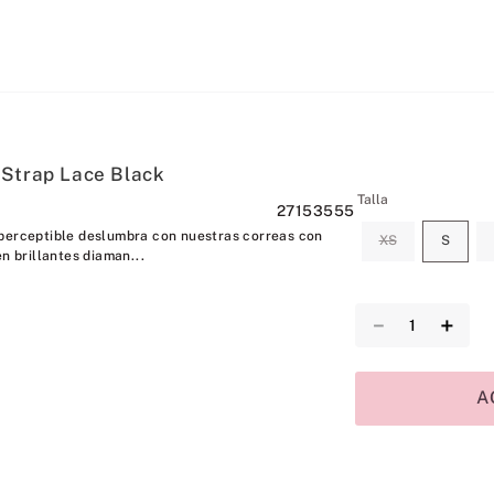
 Strap Lace Black
Talla
27153555
perceptible deslumbra con nuestras correas con
XS
S
en brillantes diaman...
－
＋
A