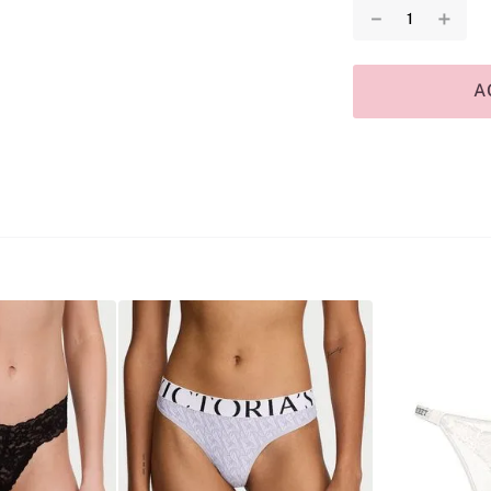
－
＋
A