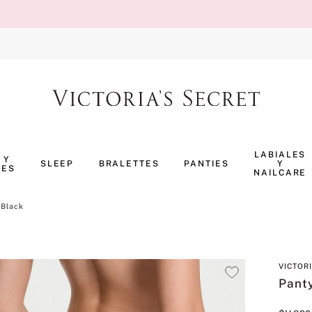
TÉRMINOS MÁS BUSCADOS
1
.
body splash
LABIALES
 Y
SLEEP
BRALETTES
PANTIES
Y
NES
2
.
perfumes
NAILCARE
3
.
pijama
 Black
4
.
ropa interior
5
.
vainilla
VICTOR
6
.
bombshell
Pant
7
.
splash