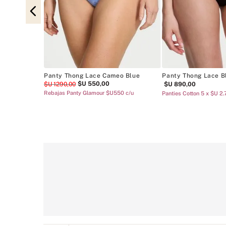
e-Trim High-
Panty Thong Lace Cameo Blue
Panty Thong Lace B
$U
550
,
00
$U
1290
,
00
$U
890
,
00
Rebajas Panty Glamour $U550 c/u
Panties Cotton 5 x $U 2