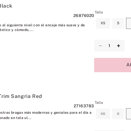
Black
Talla
26876020
XS
S
 al siguiente nivel con el encaje más suave y de
ástico y cómodo,...
－
＋
A
Trim Sangria Red
Talla
27163783
stras bragas más modernas y geniales para el día a
XS
S
onado en tela ul...