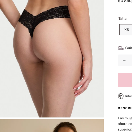
$U
890
8
.
mist
9
.
bare vanilla
Talla
10
.
body
XS
Guia
－
Info
DESCRI
Las muje
ahora so
superior