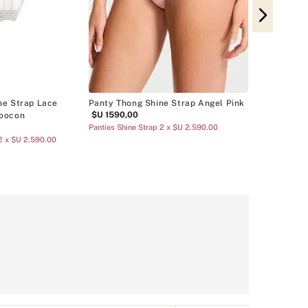
Panty Thong 
$U
890
,
00
Panties Cotton 
ne Strap Lace
Panty Thong Shine Strap Angel Pink
$U
1590
,
00
Coocon
Panties Shine Strap 2 x $U 2.590.00
 2 x $U 2.590.00