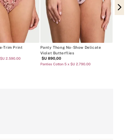
Panty Thong 
Waterfall & 
$U
1290
,
00
-Trim Print
Panty Thong No-Show Delicate
Violet Butterflies
$U
890
,
00
 $U 2.590.00
Panties Cotton 5 x $U 2.790.00