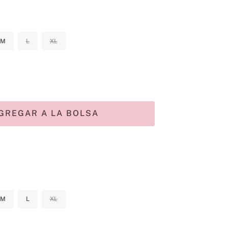
M
L
XL
GREGAR A LA BOLSA
M
L
XL