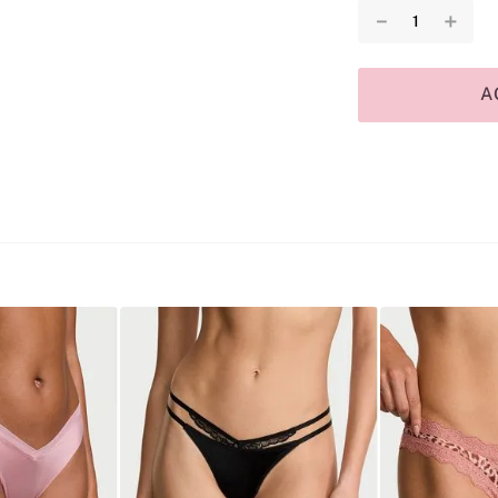
－
＋
A