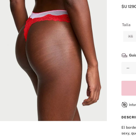
8
.
mist
$U
129
9
.
bare vanilla
10
.
body
Talla
XS
Guia
－
Info
DESCRI
El borde
sexy, qu