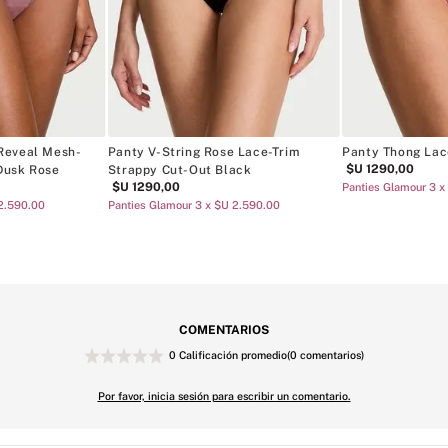
Reveal Mesh-
Panty V-String Rose Lace-Trim
Panty Thong Lace
$U
1290
,
00
Dusk Rose
Strappy Cut-Out Black
$U
1290
,
00
Panties Glamour 3 x
 2.590.00
Panties Glamour 3 x $U 2.590.00
COMENTARIOS
0 Calificación promedio
(0 comentarios)
Por favor, inicia sesión para escribir un comentario.