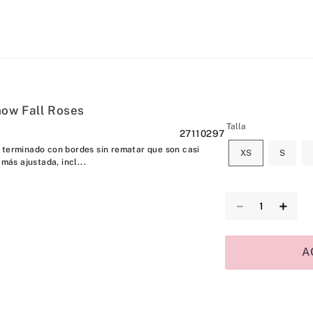
ow Fall Roses
Talla
27110297
 terminado con bordes sin rematar que son casi
XS
S
 más ajustada, incl...
－
＋
A