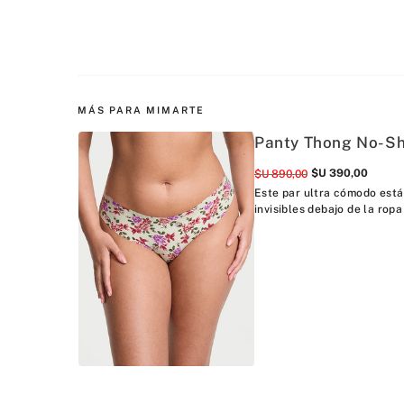
MÁS PARA MIMARTE
Panty Thong No-Sh
$U
390
,
00
$U
890
,
00
Este par ultra cómodo está
invisibles debajo de la ropa