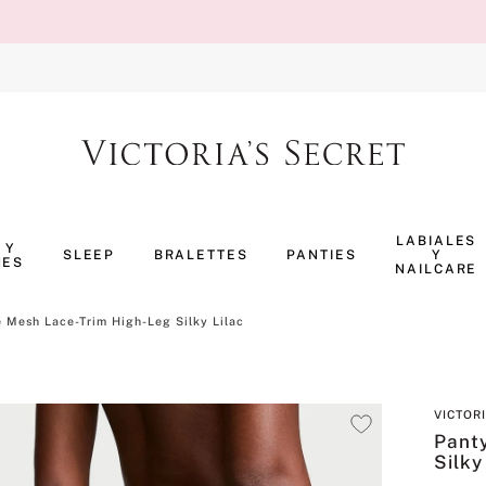
TÉRMINOS MÁS BUSCADOS
1
.
body splash
LABIALES
 Y
SLEEP
BRALETTES
PANTIES
Y
NES
2
.
perfumes
NAILCARE
3
.
pijama
 Mesh Lace-Trim High-Leg Silky Lilac
4
.
ropa interior
5
.
vainilla
VICTOR
6
.
bombshell
Pant
7
.
splash
Silky