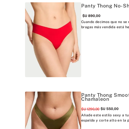
Panty Thong No-Sh
$U
890
,
00
Cuando decimos que no se n
bragas más vendida está he
Panty Thong Smoot
Chamaleon
$U
550
,
00
$U
1290
,
00
Añade este estilo sexy a tu 
espalda y corte alto en la p