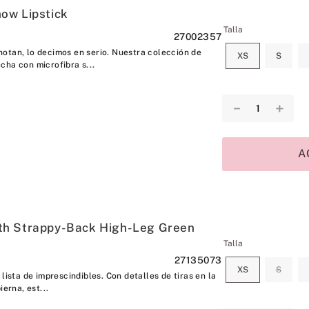
ow Lipstick
Talla
27002357
otan, lo decimos en serio. Nuestra colección de
XS
S
cha con microfibra s...
－
＋
A
h Strappy-Back High-Leg Green
Talla
27135073
XS
S
lista de imprescindibles. Con detalles de tiras en la
ierna, est...