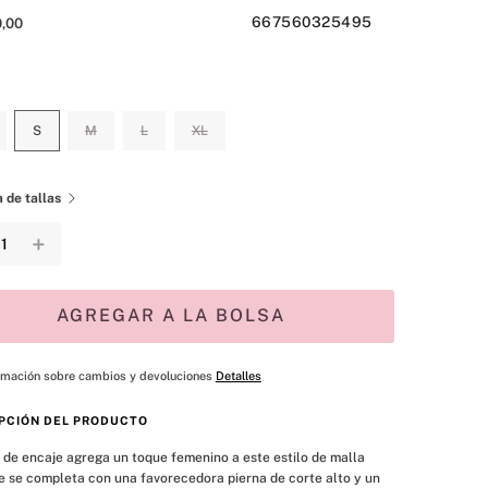
667560325495
0
,
00
S
M
L
XL
 de tallas
＋
AGREGAR A LA BOLSA
rmación sobre cambios y devoluciones
Detalles
PCIÓN DEL PRODUCTO
 de encaje agrega un toque femenino a este estilo de malla 
e se completa con una favorecedora pierna de corte alto y un 