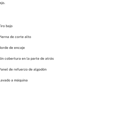
jo. 
Tiro bajo 
 Pierna de corte alto
 Borde de encaje
 Sin cobertura en la parte de atrás
 Panel de refuerzo de algodón
 Lavado a máquina