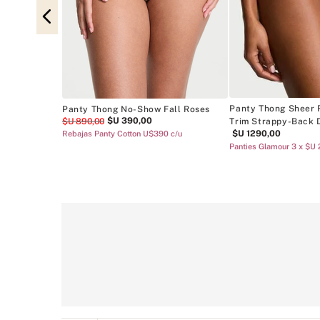
al Embroidery
Panty Thong Sheer 
Panty Thong No-Show Fall Roses
$U
390
,
00
$U
890
,
00
Trim Strappy-Back 
$U
1290
,
00
Rebajas Panty Cotton U$390 c/u
Panties Glamour 3 x $U