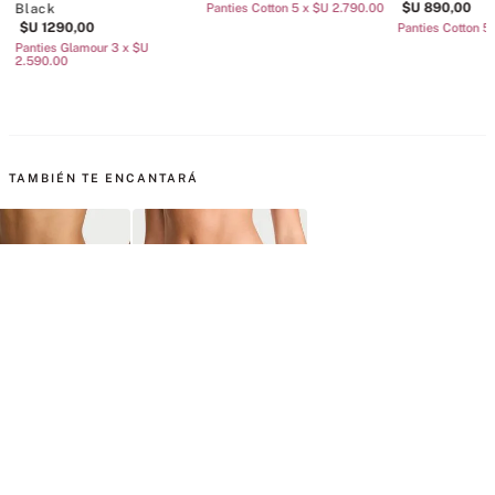
$U
890
,
00
Black
Panties Cotton 5 x $U 2.790.00
$U
1290
,
00
Panties Cotton 5
Panties Glamour 3 x $U
2.590.00
TAMBIÉN TE ENCANTARÁ
 Thong No-Show
Panty Thong Shine Strap
Panty Thong Rose Lace-
Lavendar
Angel Pink
Trim High-Leg Praline
S