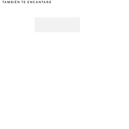
TAMBIÉN TE ENCANTARÁ
PantiesCheeky 4-Pack
No-Show Assorted
$U
1590
,
00
Buscar