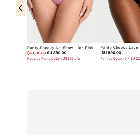
ky Black
50 c/u
Panty Cheeky Lace 
Panty Cheeky No-Show Lilac Pink
$U
390
,
00
$U
890
,
00
$U
890
,
00
Rebajas Panty Cotton U$390 c/u
Panties Cotton 5 x $U 2