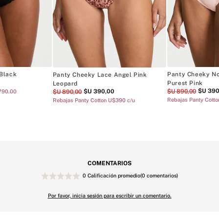
Black
Panty Cheeky N
Panty Cheeky Lace Angel Pink
Purest Pink
Leopard
$U
39
$U
390
,
00
$U
890
,
00
$U
890
,
00
.790.00
Rebajas Panty Cott
Rebajas Panty Cotton U$390 c/u
COMENTARIOS
0 Calificación promedio
(0 comentarios)
Por favor, inicia sesión para escribir un comentario.