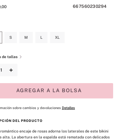
667560230294
0
,
00
S
M
L
XL
 de tallas
＋
AGREGAR A LA BOLSA
rmación sobre cambios y devoluciones
Detalles
PCIÓN DEL PRODUCTO
romántico encaje de rosas adorna los laterales de este bikini 
a alta. La abertura en la espalda está rematada con delicados 