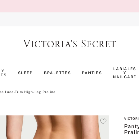
TÉRMINOS MÁS BUSCADOS
1
.
body splash
LABIALES
 Y
SLEEP
BRALETTES
PANTIES
Y
NES
2
.
perfumes
NAILCARE
3
.
ropa interior
se Lace-Trim High-Leg Praline
4
.
pijama
5
.
vainilla
VICTOR
6
.
bombshell
Pant
7
.
splash
Prali