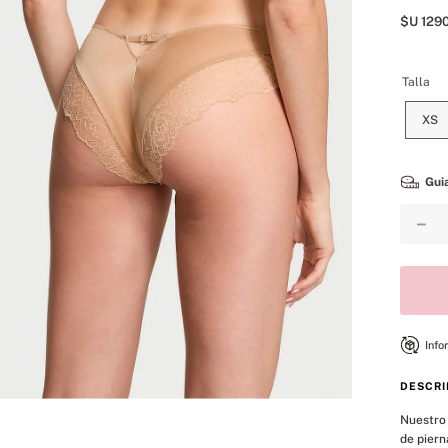
8
.
mist
$U
129
9
.
body
10
.
bare vanilla
Talla
XS
Guia
－
Info
DESCRI
Nuestro 
de piern