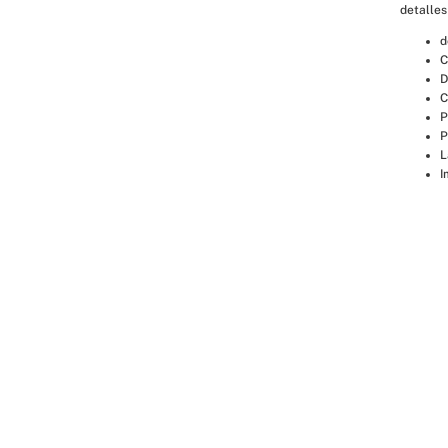
detalles
d
C
D
C
P
P
L
I