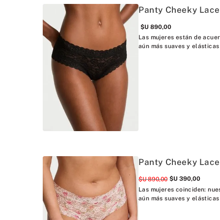
Panty Cheeky Lace
$U
890
,
00
Las mujeres están de acuer
aún más suaves y elásticas
Panty Cheeky Lace
$U
390
,
00
$U
890
,
00
Las mujeres coinciden: nue
aún más suaves y elásticas