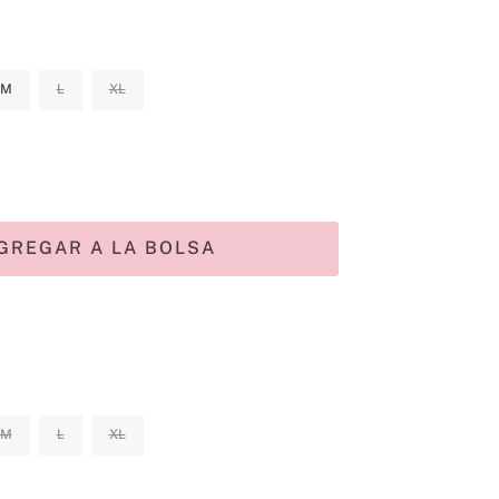
M
L
XL
GREGAR A LA BOLSA
M
L
XL