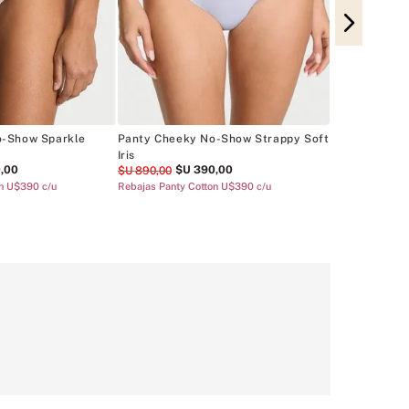
Panty Cheeky
$U
890
,
00
Panties Cotton 
o-Show Sparkle
Panty Cheeky No-Show Strappy Soft
Iris
0
,
00
$U
390
,
00
$U
890
,
00
on U$390 c/u
Rebajas Panty Cotton U$390 c/u