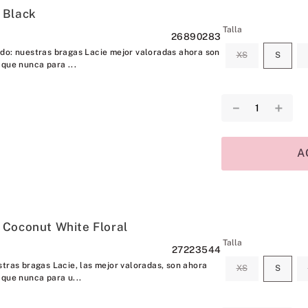
 Black
Talla
26890283
do: nuestras bragas Lacie mejor valoradas ahora son
XS
S
 que nunca para ...
－
＋
A
 Coconut White Floral
Talla
27223544
stras bragas Lacie, las mejor valoradas, son ahora
XS
S
 que nunca para u...