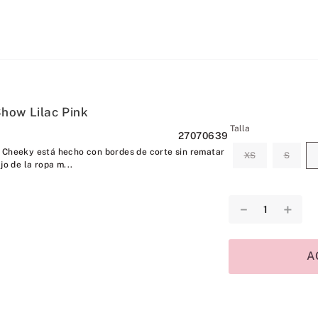
how Lilac Pink
Talla
27070639
 Cheeky está hecho con bordes de corte sin rematar
XS
S
jo de la ropa m...
－
＋
A