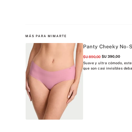
MÁS PARA MIMARTE
Panty Cheeky No-S
$U
390
,
00
$U
890
,
00
Suave y ultra cómodo, este
que son casi invisibles deba