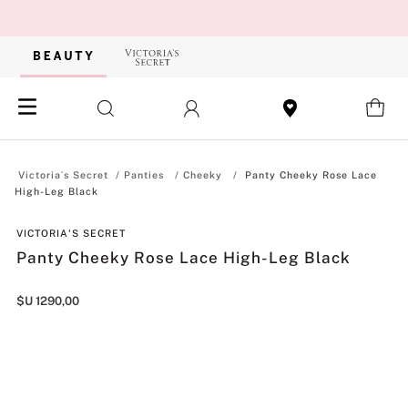
Panties
Cheeky
Panty Cheeky Rose Lace
High-Leg Black
VICTORIA'S SECRET
Panty Cheeky Rose Lace High-Leg Black
$U
1290
,
00