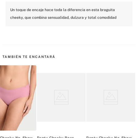
Un toque de encaje hace toda la diferencia en esta braguita 
cheeky, que combina sensualidad, dulzura y total comodidad
MÁS PARA MIMARTE
Panty Cheeky Rose Lace-
Panty Cheeky No-Show
Panty Cheeky