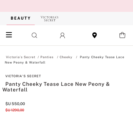
Panties
Cheeky
Panty Cheeky Tease Lace
New Peony & Waterfall
VICTORIA'S SECRET
Panty Cheeky Tease Lace New Peony &
Waterfall
$U
550
,
00
$U
1290
,
00