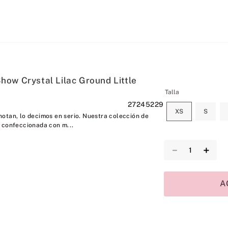
ow Crystal Lilac Ground Little
Talla
27245229
XS
S
otan, lo decimos en serio. Nuestra colección de
 confeccionada con m...
－
＋
A