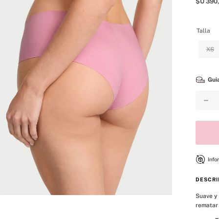
$U
390
,
8
.
mist
9
.
body
Talla
10
.
bare vanilla
XS
Guia
－
Info
DESCRI
Suave y 
rematar 