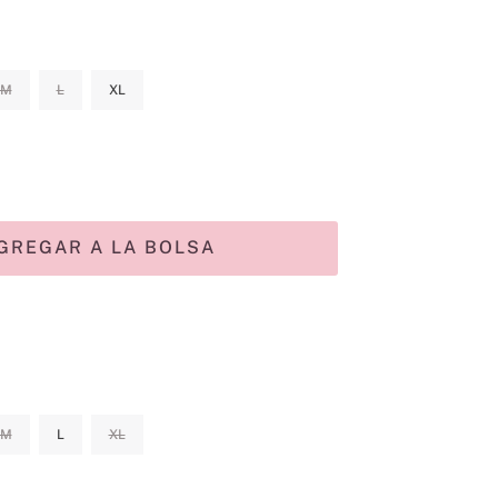
M
L
XL
GREGAR A LA BOLSA
M
L
XL