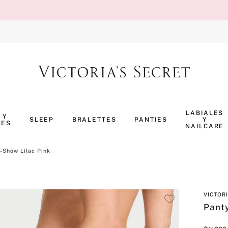
TÉRMINOS MÁS BUSCADOS
1
.
body splash
LABIALES
 Y
SLEEP
BRALETTES
PANTIES
Y
NES
2
.
perfumes
NAILCARE
3
.
pijama
-Show Lilac Pink
4
.
ropa interior
5
.
vainilla
VICTOR
6
.
bombshell
Pant
7
.
splash