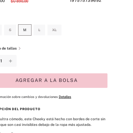
197575739692
00
$U
890
,
00
S
M
L
XL
 de tallas
＋
AGREGAR A LA BOLSA
rmación sobre cambios y devoluciones
Detalles
PCIÓN DEL PRODUCTO
ultra cómodo, este Cheeky está hecho con bordes de corte sin 
que son casi invisibles debajo de la ropa más ajustada.