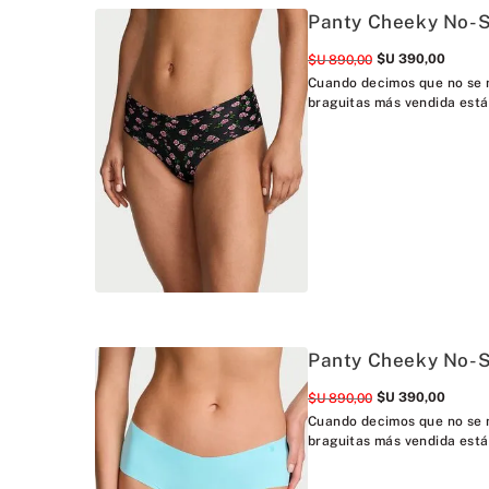
Panty Cheeky No-
$U
390
,
00
$U
890
,
00
Cuando decimos que no se n
braguitas más vendida está
Panty Cheeky No-
$U
390
,
00
$U
890
,
00
Cuando decimos que no se n
braguitas más vendida está