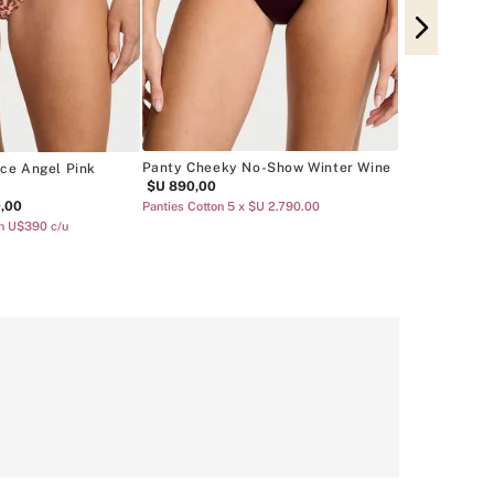
Panty Cheek
$U
890
,
00
Panties Cotton 
Panty Cheeky No-Show Winter Wine
ce Angel Pink
$U
890
,
00
0
,
00
Panties Cotton 5 x $U 2.790.00
on U$390 c/u