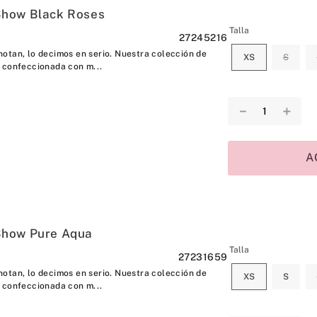
Show Black Roses
Talla
27245216
otan, lo decimos en serio. Nuestra colección de
XS
S
 confeccionada con m...
－
＋
A
Show Pure Aqua
Talla
27231659
otan, lo decimos en serio. Nuestra colección de
XS
S
 confeccionada con m...