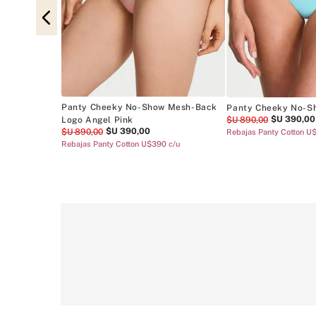
ky Black
50 c/u
Panty Cheeky No-Show Mesh-Back
Panty Cheeky No-S
$U
390
,
00
$U
890
,
00
Logo Angel Pink
$U
390
,
00
$U
890
,
00
Rebajas Panty Cotton U
Rebajas Panty Cotton U$390 c/u