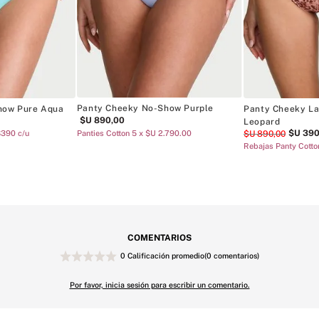
Panty Cheeky No-Show Purple
how Pure Aqua
Panty Cheeky La
$U
890
,
00
Leopard
$U
39
$390 c/u
$U
890
,
00
Panties Cotton 5 x $U 2.790.00
Rebajas Panty Cott
COMENTARIOS
0 Calificación promedio
(0 comentarios)
Por favor, inicia sesión para escribir un comentario.