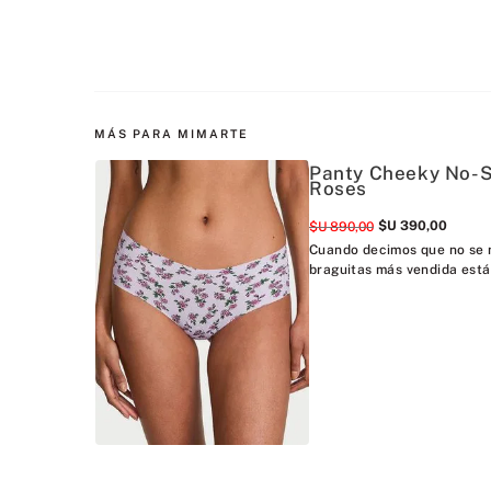
MÁS PARA MIMARTE
Panty Cheeky No-Sh
Roses
$U
390
,
00
$U
890
,
00
Cuando decimos que no se n
braguitas más vendida está