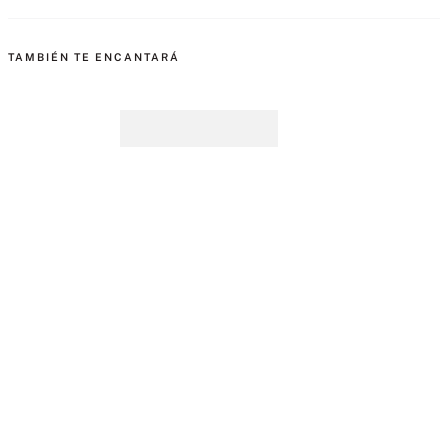
TAMBIÉN TE ENCANTARÁ
Panty Cheeky No-Show
Ganache
$U
890
,
00
Panties Cotton 5 x $U
2.790.00