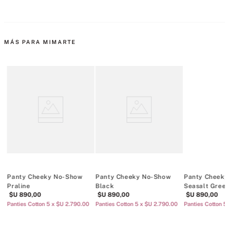
MÁS PARA MIMARTE
Panty Cheeky No-Show
Panty Cheeky No-Show
Panty Cheeky
Praline
Black
Seasalt Gree
$U
890
,
00
$U
890
,
00
$U
890
,
00
Panties Cotton 5 x $U 2.790.00
Panties Cotton 5 x $U 2.790.00
Panties Cotton 5