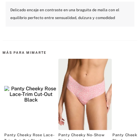
Delicado encaje en contraste en una braguita de malla con el 
equilibrio perfecto entre sensualidad, dulzura y comodidad
MÁS PARA MIMARTE
Panty Cheeky Rose Lace-
Panty Cheeky No-Show
Panty Cheeky