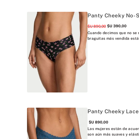
Panty Cheeky No-
$U
390
,
00
$U
890
,
00
Cuando decimos que no se n
braguitas más vendida está
Panty Cheeky Lace
$U
890
,
00
Las mujeres están de acuer
son aún más suaves y elást