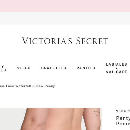
TÉRMINOS MÁS BUSCADOS
1
.
body splash
LABIALES
 Y
SLEEP
BRALETTES
PANTIES
Y
NES
2
.
perfumes
NAILCARE
3
.
ropa interior
ase Lace Waterfall & New Peony
4
.
pijama
5
.
vainilla
VICTOR
6
.
bombshell
Pant
7
.
splash
Peon