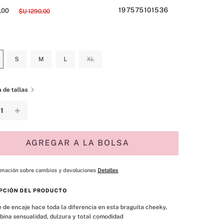
197575101536
,
00
$U
1290
,
00
S
M
L
XL
 de tallas
＋
AGREGAR A LA BOLSA
rmación sobre cambios y devoluciones
Detalles
PCIÓN DEL PRODUCTO
 de encaje hace toda la diferencia en esta braguita cheeky, 
ina sensualidad, dulzura y total comodidad