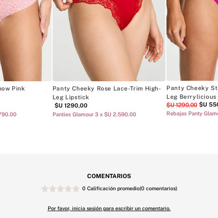
Panty Cheeky St
how Pink
Panty Cheeky Rose Lace-Trim High-
Leg Berrylicious
Leg Lipstick
$U
55
$U
1290
,
00
$U
1290
,
00
Rebajas Panty Glam
.790.00
Panties Glamour 3 x $U 2.590.00
COMENTARIOS
0 Calificación promedio
(0 comentarios)
Por favor, inicia sesión para escribir un comentario.