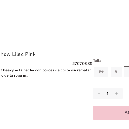
how Lilac Pink
Talla
27070639
 Cheeky está hecho con bordes de corte sin rematar
XS
S
jo de la ropa m...
－
＋
A