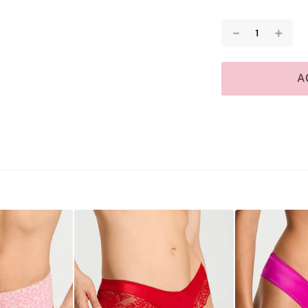
－
＋
A