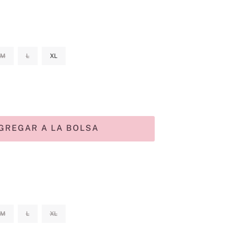
M
L
XL
GREGAR A LA BOLSA
M
L
XL