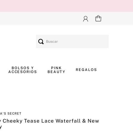
Buscar
BOLSOS Y
PINK
REGALOS
ACCESORIOS
BEAUTY
IA'S SECRET
y Cheeky Tease Lace Waterfall & New
y