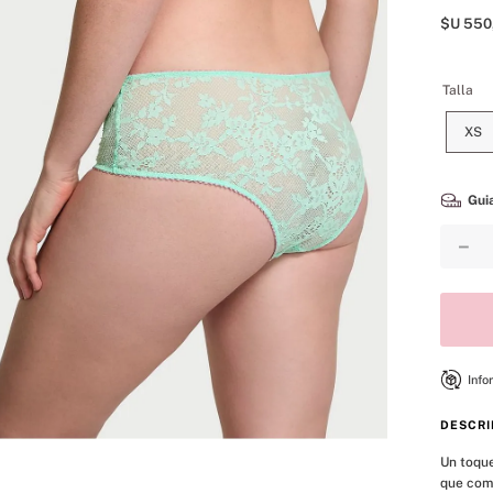
8
.
mist
$U
550
9
.
body
10
.
bare vanilla
Talla
XS
Guia
－
Info
DESCRI
Un toque
que comb