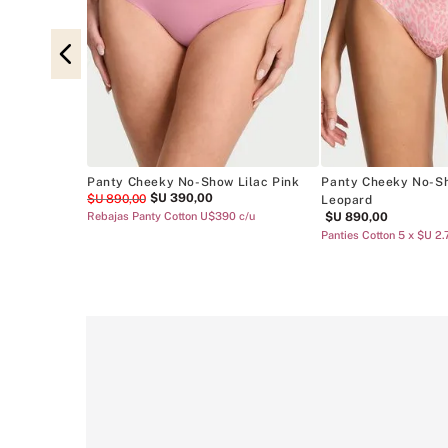
Back High-
90.00
Panty Cheeky No-Show Lilac Pink
Panty Cheeky No-S
$U
390
,
00
$U
890
,
00
Leopard
Rebajas Panty Cotton U$390 c/u
$U
890
,
00
Panties Cotton 5 x $U 2