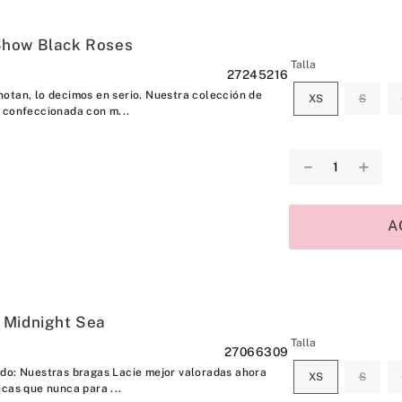
Show Black Roses
Talla
27245216
otan, lo decimos en serio. Nuestra colección de
XS
S
 confeccionada con m...
－
＋
A
 Midnight Sea
Talla
27066309
do: Nuestras bragas Lacie mejor valoradas ahora
XS
S
icas que nunca para ...