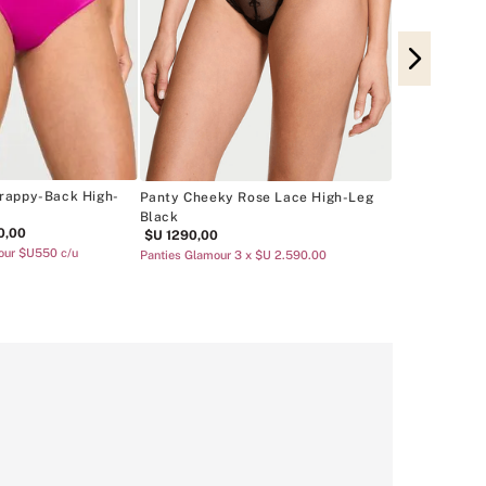
Panty Cheeky
$U
890
,
00
Panties Cotton 
rappy-Back High-
Panty Cheeky Rose Lace High-Leg
Black
0
,
00
$U
1290
,
00
our $U550 c/u
Panties Glamour 3 x $U 2.590.00