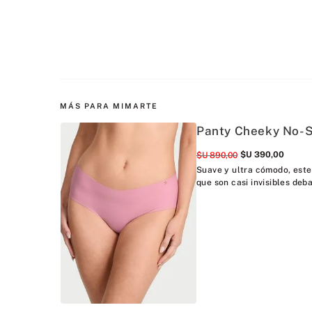
MÁS PARA MIMARTE
Panty Cheeky No-S
$U
390
,
00
$U
890
,
00
Suave y ultra cómodo, este
que son casi invisibles deba