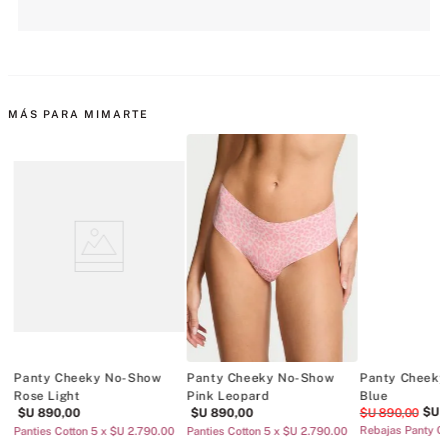
MÁS PARA MIMARTE
Panty Cheeky No-Show
Panty Cheeky No-Show
Panty Cheeky
Rose Light
Pink Leopard
Blue
$U
$U
890
,
00
$U
890
,
00
$U
890
,
00
Rebajas Panty C
Panties Cotton 5 x $U 2.790.00
Panties Cotton 5 x $U 2.790.00