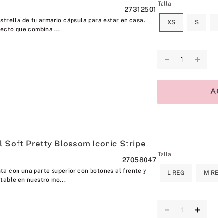
Talla
27312501
strella de tu armario cápsula para estar en casa.
XS
S
fecto que combina ...
－
＋
A
 Soft Pretty Blossom Iconic Stripe
Talla
27058047
a con una parte superior con botones al frente y
L REG
M R
table en nuestro mo...
－
＋