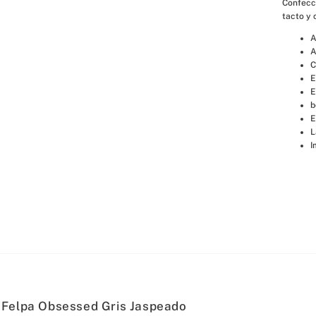
Confecci
tacto y 
A
A
C
E
E
b
E
L
I
 Felpa Obsessed Gris Jaspeado