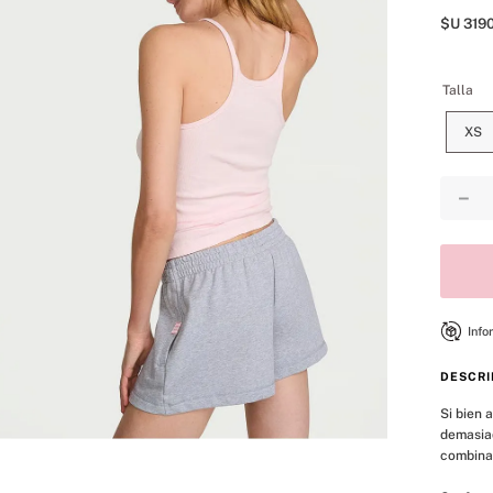
8
.
mist
$U
319
9
.
body
10
.
bare vanilla
Talla
XS
－
Info
DESCRI
Si bien 
demasiad
combina