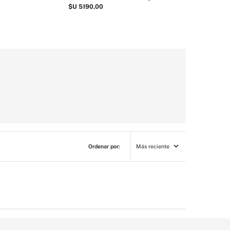
$U
5190
,
00
Más reciente