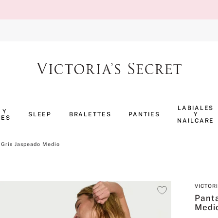
TÉRMINOS MÁS BUSCADOS
1
.
body splash
LABIALES
 Y
SLEEP
BRALETTES
PANTIES
Y
NES
2
.
perfumes
NAILCARE
3
.
pijama
 Gris Jaspeado Medio
4
.
ropa interior
5
.
vainilla
VICTOR
6
.
bombshell
Panta
7
.
splash
Medi