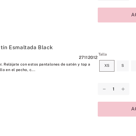
A
tín Esmaltada Black
Talla
27112012
. Relájate con estos pantalones de satén y top a
XS
S
lo en el pecho, c...
－
＋
A