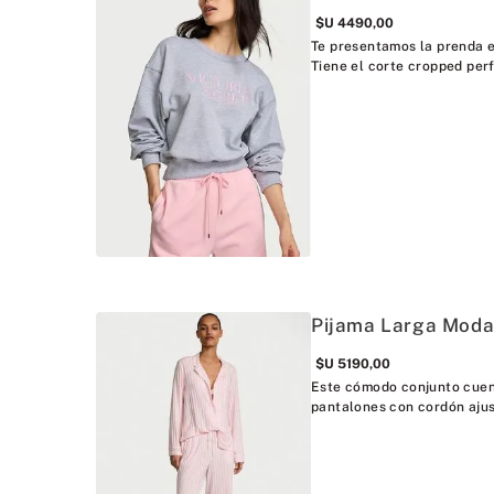
$U
4490
,
00
Te presentamos la prenda e
Tiene el corte cropped per
Pijama Larga Modal
$U
5190
,
00
Este cómodo conjunto cuent
pantalones con cordón ajus