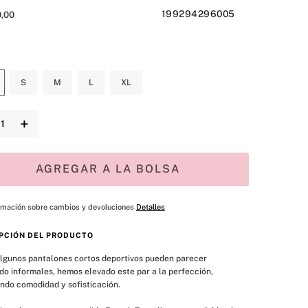
199294296005
0
,
00
S
M
L
XL
＋
AGREGAR A LA BOLSA
rmación sobre cambios y devoluciones
Detalles
PCIÓN DEL PRODUCTO
algunos pantalones cortos deportivos pueden parecer 
o informales, hemos elevado este par a la perfección, 
ndo comodidad y sofisticación.