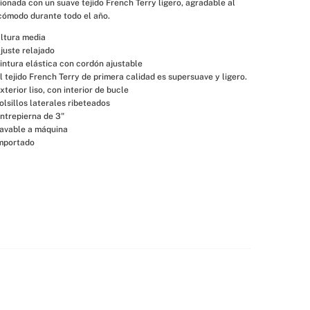
onada con un suave tejido French Terry ligero, agradable al 
cómodo durante todo el año.
ltura media
juste relajado
intura elástica con cordón ajustable
l tejido French Terry de primera calidad es supersuave y ligero.
xterior liso, con interior de bucle
olsillos laterales ribeteados
ntrepierna de 3"
avable a máquina
mportado