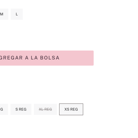
M
L
GREGAR A LA BOLSA
EG
S REG
XL REG
XS REG