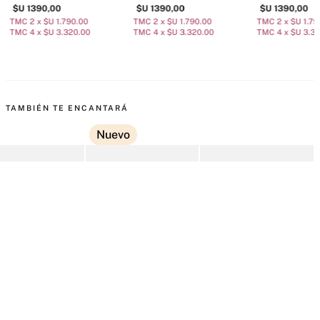
$U
1390
,
00
$U
1390
,
00
$U
1390
,
00
TMC 2 x $U 1.790.00
TMC 2 x $U 1.790.00
TMC 2 x $U 1.79
TMC 4 x $U 3.320.00
TMC 4 x $U 3.320.00
TMC 4 x $U 3.3
TAMBIÉN TE ENCANTARÁ
Nuevo
orporal Midnight
Mist Corporal
Mist Corporal Pure
L
s
Cashmerefleur
Seduction
V