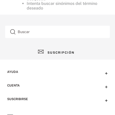
Intenta buscar sinónimos del término
deseado
Buscar
SUSCRIPCIÓN
AYUDA
+
Contacto
CUENTA
+
Tiendas
Tu cuenta
SUSCRIBIRSE
+
Preguntas frecuentes
Emails
Envíos y devoluciones