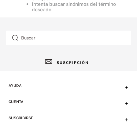
Intenta buscar sinónimos del término
deseado
Buscar
SUSCRIPCIÓN
AYUDA
+
Contacto
CUENTA
+
Tiendas
Tu cuenta
SUSCRIBIRSE
+
Preguntas frecuentes
Emails
Envíos y devoluciones