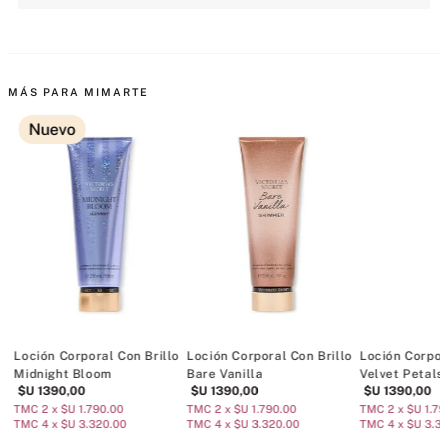
MÁS PARA MIMARTE
Nuevo
Loción Corporal Con Brillo
Loción Corporal Con Brillo
Loción Corpor
Midnight Bloom
Bare Vanilla
Velvet Petals
$U
1390
,
00
$U
1390
,
00
$U
1390
,
00
TMC 2 x $U 1.790.00
TMC 2 x $U 1.790.00
TMC 2 x $U 1.79
TMC 4 x $U 3.320.00
TMC 4 x $U 3.320.00
TMC 4 x $U 3.3