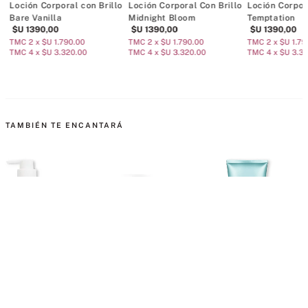
Loción Corporal con Brillo
Loción Corporal Con Brillo
Loción Corpor
Bare Vanilla
Midnight Bloom
Temptation
$U
1390
,
00
$U
1390
,
00
$U
1390
,
00
TMC 2 x $U 1.790.00
TMC 2 x $U 1.790.00
TMC 2 x $U 1.79
TMC 4 x $U 3.320.00
TMC 4 x $U 3.320.00
TMC 4 x $U 3.3
TAMBIÉN TE ENCANTARÁ
 Corporal Coconut
Natural Beauty Body
Loción Corporal Aqua
L