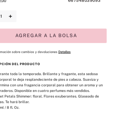
667548039093
0
,
00
＋
AGREGAR A LA BOLSA
rmación sobre cambios y devoluciones
Detalles
PCIÓN DEL PRODUCTO
urante toda la temporada. Brillante y fragante, esta sedosa 
rporal te deja resplandeciente de pies a cabeza. Suaviza y 
rmina con una fragancia corporal para obtener un aroma y un 
uraderos. Disponible en cuatro perfumes más vendidos.

. Te hará brillar.

ml / 8 fl. Oz.