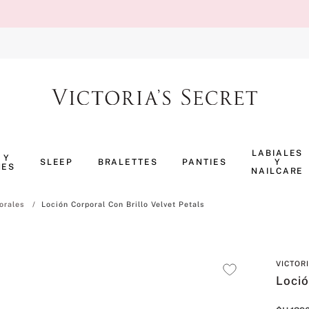
TÉRMINOS MÁS BUSCADOS
1
.
body splash
LABIALES
 Y
SLEEP
BRALETTES
PANTIES
Y
NES
2
.
perfumes
NAILCARE
3
.
ropa interior
orales
Loción Corporal Con Brillo Velvet Petals
4
.
pijama
5
.
vainilla
VICTOR
6
.
bombshell
Loció
7
.
splash