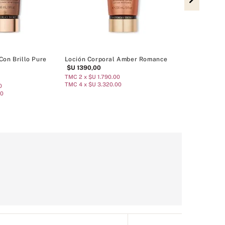
Loción Corpor
$U
1390
,
00
TMC 2 x $U 1.7
TMC 4 x $U 3.3
Con Brillo Pure
Loción Corporal Amber Romance
$U
1390
,
00
TMC 2 x $U 1.790.00
TMC 4 x $U 3.320.00
0
00