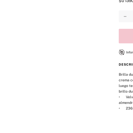
$U
139
8
.
mist
9
.
body
－
10
.
bare vanilla
Info
DESCRI
Brilla d
crema co
luego te
brillo d
•	Velvet Petals Shimmer: floral. Flores exuberantes. Glaseado de 
almendras
•	236