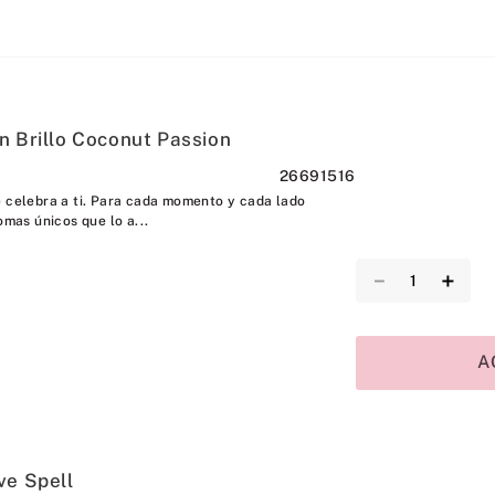
n Brillo Coconut Passion
26691516
e celebra a ti. Para cada momento y cada lado
omas únicos que lo a...
－
＋
A
ve Spell