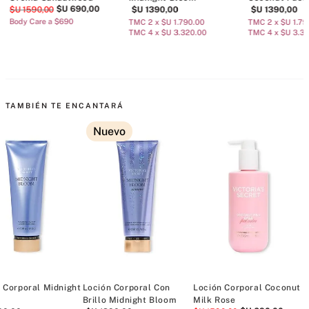
$U
690
,
00
$U
1590
,
00
$U
1390
,
00
$U
1390
,
00
Body Care a $690
TMC 2 x $U 1.790.00
TMC 2 x $U 1.79
TMC 4 x $U 3.320.00
TMC 4 x $U 3.3
TAMBIÉN TE ENCANTARÁ
Nuevo
 Corporal Midnight
Loción Corporal Con
Loción Corporal Coconut
L
Brillo Midnight Bloom
Milk Rose
B