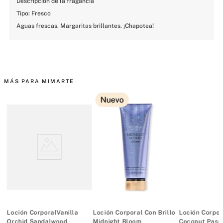
Descripción de la fragancia

Tipo: Fresco

Aguas frescas. Margaritas brillantes. ¡Chapotea!
MÁS PARA MIMARTE
Nuevo
lo
Loción CorporalVanilla
Loción Corporal Con Brillo
Loción Corpor
Orchid Sandalwood
Midnight Bloom
Coconut Pass