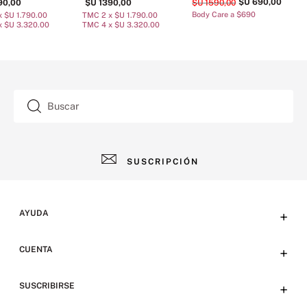
$U
690
,
00
90
,
00
$U
1390
,
00
$U
1590
,
00
Body Care a $690
 $U 1.790.00
TMC 2 x $U 1.790.00
T
x $U 3.320.00
TMC 4 x $U 3.320.00
T
Buscar
SUSCRIPCIÓN
AYUDA
+
Contacto
CUENTA
+
Tiendas
Tu cuenta
SUSCRIBIRSE
+
Preguntas frecuentes