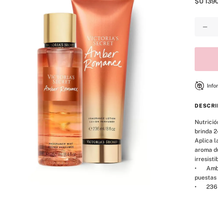
$U
139
8
.
mist
9
.
body
－
10
.
bare vanilla
Info
DESCRI
Nutrició
brinda 2
Aplica l
aroma du
irresisti
•	Amber Romance: ámbar profundo y besos de azúcar. Persiguiendo 
puestas d
•	23