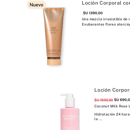
Loción Corporal con
Nuevo
$U
1390
,
00
Una mezcla irresistible de 
Exuberantes flores atercio
Loción Corpor
$U
690
,
$U
1590
,
00
Coconut Milk Rose L
Hidratación 24 hora
la ...