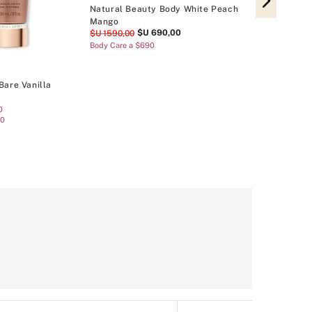
Natural Beauty Body White Peach
Loción Corpor
Mango
Petals
$U
690
,
00
$U
1590
,
00
$U
1390
,
00
Body Care a $690
TMC 2 x $U 1.7
TMC 4 x $U 3.3
Bare Vanilla
0
00