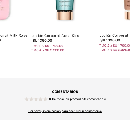
conut Milk Rose
Loción Corporal 
Loción Corporal Aqua Kiss
0
$U
1390
,
00
$U
1390
,
00
TMC 2 x $U 1.790.0
TMC 2 x $U 1.790.00
TMC 4 x $U 3.320.
TMC 4 x $U 3.320.00
COMENTARIOS
0 Calificación promedio
(0 comentarios)
Por favor, inicia sesión para escribir un comentario.