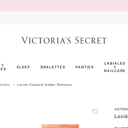
TÉRMINOS MÁS BUSCADOS
1
.
body splash
LABIALES
 Y
SLEEP
BRALETTES
PANTIES
Y
NES
2
.
perfumes
NAILCARE
3
.
pijama
orales
Loción Corporal Amber Romance
4
.
ropa interior
5
.
vainilla
VICTOR
6
.
bombshell
Loci
7
.
splash