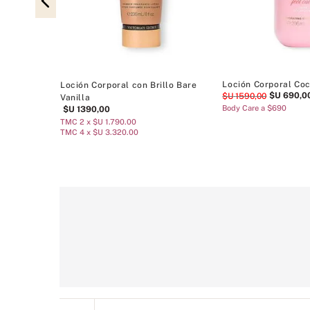
llo Bare
Loción Corporal Co
Loción Corporal con Brillo Bare
$U
690
,
0
$U
1590
,
00
Vanilla
Body Care a $690
$U
1390
,
00
TMC 2 x $U 1.790.00
TMC 4 x $U 3.320.00