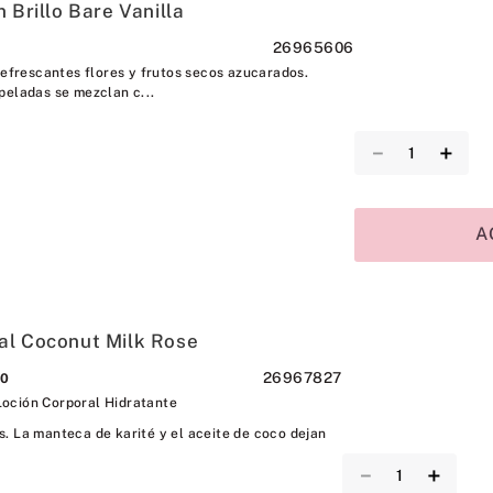
 Brillo Bare Vanilla
26965606
refrescantes flores y frutos secos azucarados.
peladas se mezclan c...
－
＋
A
al Coconut Milk Rose
26967827
00
oción Corporal Hidratante
s. La manteca de karité y el aceite de coco dejan
－
＋