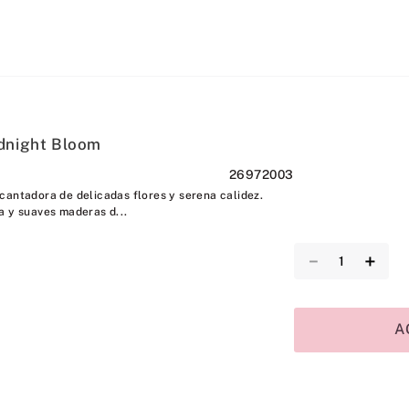
idnight Bloom
26972003
cantadora de delicadas flores y serena calidez.
a y suaves maderas d...
－
＋
A