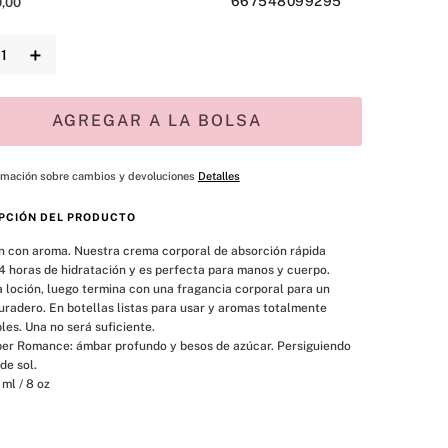
667548099295
0
,
00
＋
AGREGAR A LA BOLSA
rmación sobre cambios y devoluciones
Detalles
PCIÓN DEL PRODUCTO
n con aroma. Nuestra crema corporal de absorción rápida 
4 horas de hidratación y es perfecta para manos y cuerpo. 
a loción, luego termina con una fragancia corporal para un 
radero. En botellas listas para usar y aromas totalmente 
bles. Una no será suficiente.

e sol.

6 ml / 8 oz