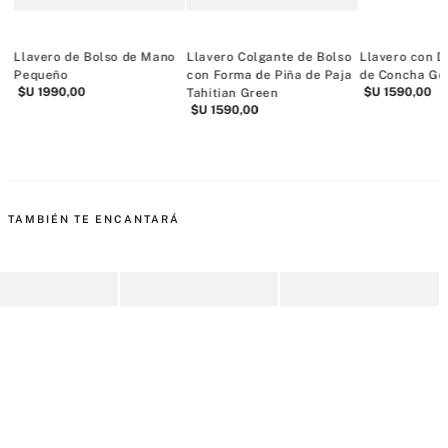
Llavero de Bolso de Mano
Llavero Colgante de Bolso
Llavero con D
Pequeño
con Forma de Piña de Paja
de Concha Gol
$U
1990
,
00
$U
1590
,
00
Tahitian Green
$U
1590
,
00
TAMBIÉN TE ENCANTARÁ