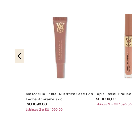
Mascarilla Labial Nutritiva Café Con
Lapiz Labial Praline
$U
1090
,
00
Leche Acaramelado
$U
1090
,
00
Labiales 2 x $U 1090.00
Labiales 2 x $U 1090.00