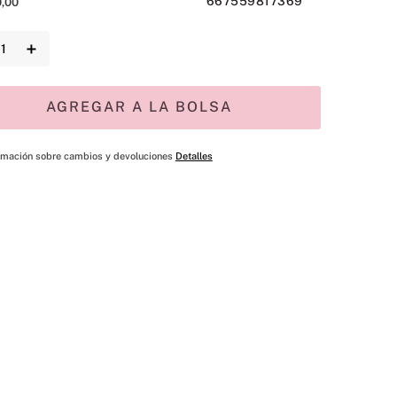
667559817369
0
,
00
＋
AGREGAR A LA BOLSA
rmación sobre cambios y devoluciones
Detalles