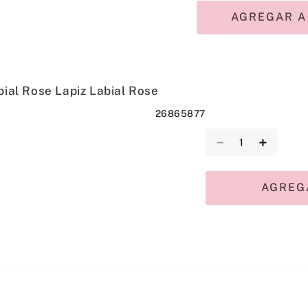
AGREGAR A
bial Rose Lapiz Labial Rose
26865877
－
＋
AGREG