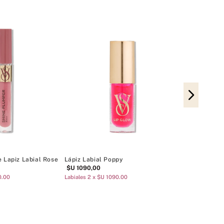
Mascarilla La
Afrutado
$U
1090
,
00
Labiales 2 x $U
e Lapiz Labial Rose
Lápiz Labial Poppy
$U
1090
,
00
0.00
Labiales 2 x $U 1090.00