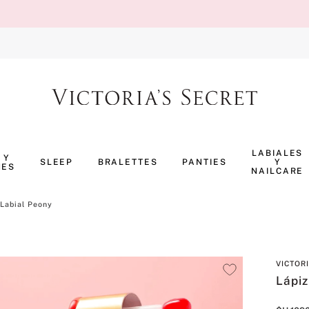
TÉRMINOS MÁS BUSCADOS
1
.
body splash
LABIALES
 Y
SLEEP
BRALETTES
PANTIES
Y
NES
2
.
perfumes
NAILCARE
3
.
pijama
 Labial Peony
4
.
ropa interior
5
.
vainilla
VICTOR
6
.
bombshell
Lápiz
7
.
splash