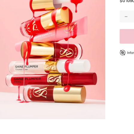
$U
109
8
.
mist
9
.
bare vanilla
－
10
.
body
Info