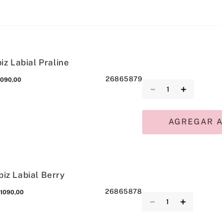
iz Labial Praline
26865879
1090
,
00
－
＋
AGREGAR A
piz Labial Berry
26865878
1090
,
00
－
＋