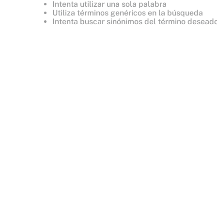
Intenta utilizar una sola palabra
8
.
bare vanilla
Utiliza términos genéricos en la búsqueda
Intenta buscar sinónimos del término desead
9
.
mist
10
.
body