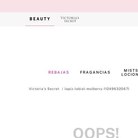
MISTS
REBAJAS
FRAGANCIAS
LOCIO
lapiz-labial-mulberry-11249632067l
OOPS!