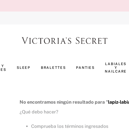
TÉRMINOS MÁS BUSCADOS
1
.
body splash
LABIALES
 Y
SLEEP
BRALETTES
PANTIES
Y
NES
2
.
perfumes
NAILCARE
3
.
pijama
4
.
ropa interior
5
.
vainilla
No encontramos ningún resultado para "
lapiz-la
¿Qué debo hacer?
6
.
bombshell
7
.
splash
Comprueba los términos ingresados