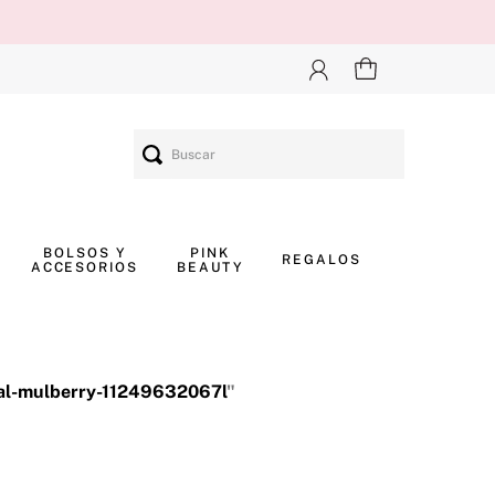
Buscar
BOLSOS Y
PINK
REGALOS
ACCESORIOS
BEAUTY
bial-mulberry-11249632067l
"