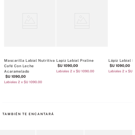
Mascarilla Labial Nutritiva
Lapiz Labial Praline
Lápiz Labial 
$U
1090
,
00
$U
1090
,
00
Café Con Leche
Acaramelado
Labiales 2 x $U 1090.00
Labiales 2 x $U 
$U
1090
,
00
Labiales 2 x $U 1090.00
TAMBIÉN TE ENCANTARÁ