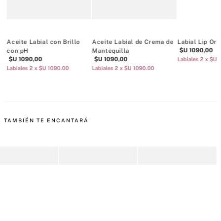
Aceite Labial con Brillo
Aceite Labial de Crema de
Labial Lip Ori
$U
1090
,
00
con pH
Mantequilla
$U
1090
,
00
$U
1090
,
00
Labiales 2 x $U 
Labiales 2 x $U 1090.00
Labiales 2 x $U 1090.00
TAMBIÉN TE ENCANTARÁ