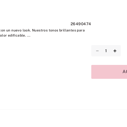
26490474
con un nuevo look. Nuestros tonos brillantes para
lor edificable. ...
－
＋
A