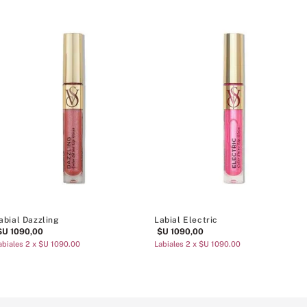
abial Dazzling
Labial Electric
$U
1090
,
00
$U
1090
,
00
abiales 2 x $U 1090.00
Labiales 2 x $U 1090.00