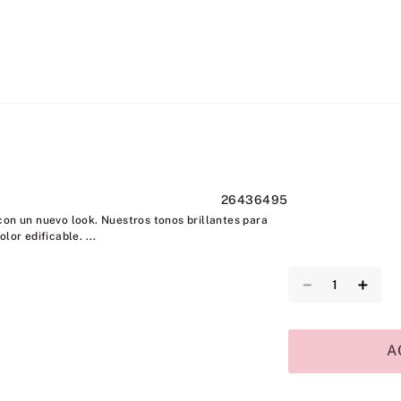
26436495
con un nuevo look. Nuestros tonos brillantes para
lor edificable. ...
－
＋
A