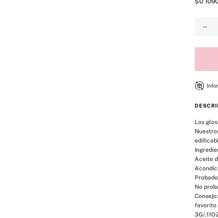
$U
109
8
.
mist
9
.
body
－
10
.
bare vanilla
Info
DESCRI
Los glos
Nuestros
edificabl
Ingredie
Aceite d
Acondici
Probado
No proba
Consejo:
favorito
3G/.11O