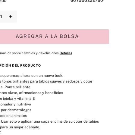
667556222760
0
,
00
＋
AGREGAR A LA BOLSA
rmación sobre cambios y devoluciones
Detalles
PCIÓN DEL PRODUCTO
s que amas, ahora con un nuevo look.

 tonos brillantes para labios suaves y sedosos y color 
e. Ponte brillante.

ntes clave, afirmaciones y beneficios

e jojoba y vitamina E

onador y nutritivo

 por dermatólogos

do en animales

 Usar solo o aplicar una capa encima de su color de labios 
 para un mejor acabado.

Z