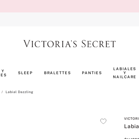
TÉRMINOS MÁS BUSCADOS
1
.
body splash
LABIALES
 Y
SLEEP
BRALETTES
PANTIES
Y
NES
2
.
perfumes
NAILCARE
3
.
ropa interior
Labial Dazzling
4
.
pijama
5
.
vainilla
VICTOR
6
.
bombshell
Labia
7
.
splash