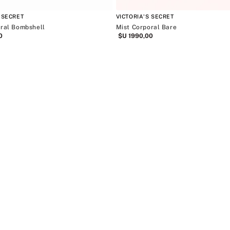
 SECRET
VICTORIA'S SECRET
oral Bombshell
Mist Corporal Bare
0
$U
1990
,
00