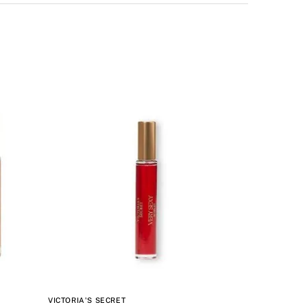
VICTORIA'S SECRET