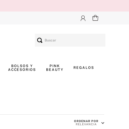
Buscar
BOLSOS Y
PINK
REGALOS
ACCESORIOS
BEAUTY
ORDENAR POR
RELEVANCIA