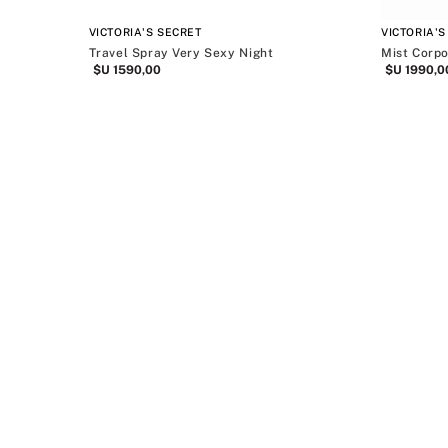
VICTORIA'S SECRET
VICTORIA'S
Travel Spray Very Sexy Night
Mist Corp
$U
1590
,
00
$U
1990
,
0