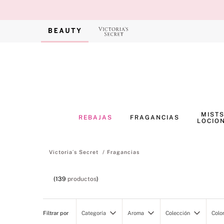
MISTS
REBAJAS
FRAGANCIAS
LOCIO
Fragancias
139
productos
Categoría
Aroma
Colección
Colo