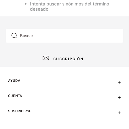
Intenta buscar sinónimos del término
deseado
Buscar
SUSCRIPCIÓN
AYUDA
+
Contacto
CUENTA
+
Tiendas
Tu cuenta
SUSCRIBIRSE
+
Preguntas frecuentes
Emails
Envíos y devoluciones