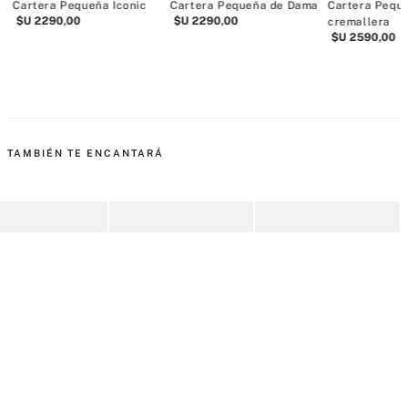
Cartera Pequeña Iconic
Cartera Pequeña de Dama
Cartera Pequ
$U
2290
,
00
$U
2290
,
00
cremallera
$U
2590
,
00
TAMBIÉN TE ENCANTARÁ
ero Black Zebra
Cartera Pequeña con
Tarjetero paea tarjetas y
C