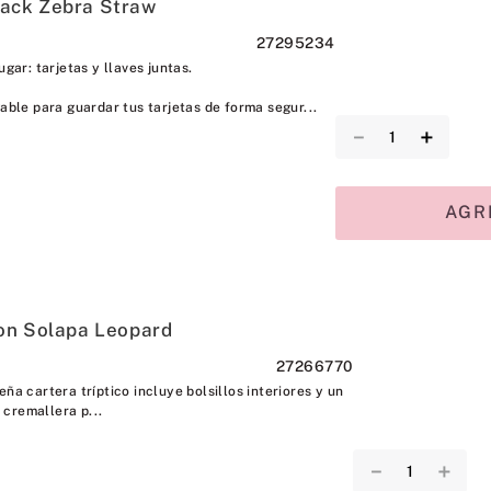
lack Zebra Straw
27295234
ugar: tarjetas y llaves juntas.
able para guardar tus tarjetas de forma segur...
－
＋
AGR
on Solapa Leopard
27266770
ña cartera tríptico incluye bolsillos interiores y un
cremallera p...
－
＋