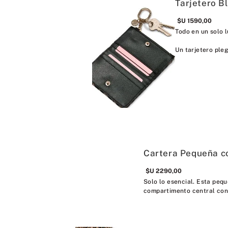
Tarjetero B
$U
1590
,
00
Todo en un solo l
Un tarjetero pleg
Cartera Pequeña c
$U
2290
,
00
Solo lo esencial. Esta peque
compartimento central con 