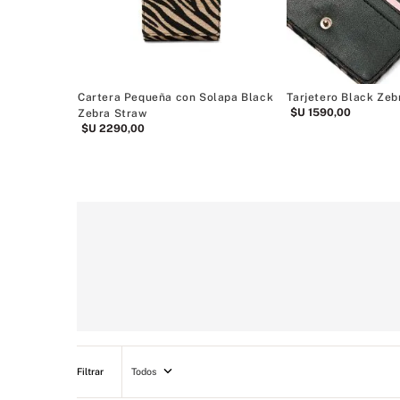
enos
Cartera Pequeña con Solapa Black
Tarjetero Black Zeb
$U
1590
,
00
Zebra Straw
$U
2290
,
00
Todos