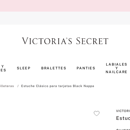
TÉRMINOS MÁS BUSCADOS
1
.
body splash
LABIALES
 Y
SLEEP
BRALETTES
PANTIES
Y
NES
2
.
perfumes
NAILCARE
3
.
pijama
illeteras
Estuche Clásico para tarjetas Black Nappa
4
.
ropa interior
5
.
vainilla
VICTOR
6
.
bombshell
Estuc
7
.
splash