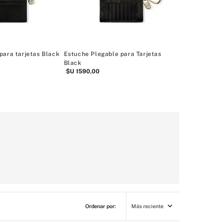
$
$U
2890
,
00
Rebajas Acceso
para tarjetas Black
Estuche Plegable para Tarjetas
Black
$U
1590
,
00
Más reciente