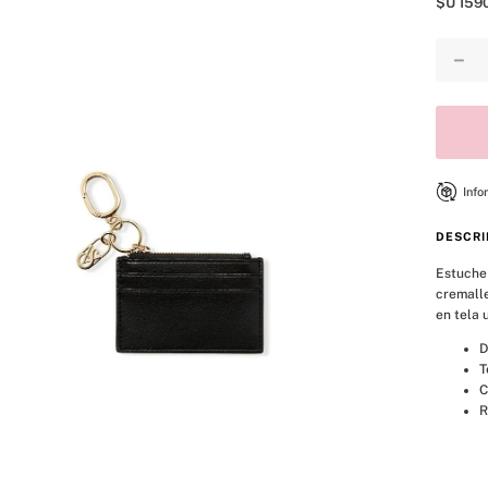
$U
159
8
.
mist
9
.
bare vanilla
－
10
.
body
Info
DESCRI
Estuche 
cremalle
en tela 
D
T
C
R