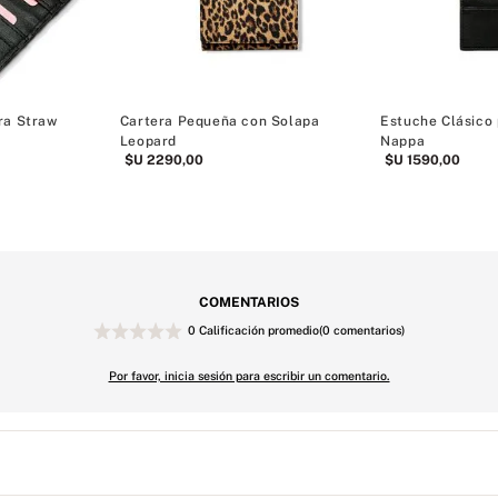
ra Straw
Cartera Pequeña con Solapa
Estuche Clásico 
Leopard
Nappa
$U
2290
,
00
$U
1590
,
00
COMENTARIOS
0 Calificación promedio
(0 comentarios)
Por favor, inicia sesión para escribir un comentario.