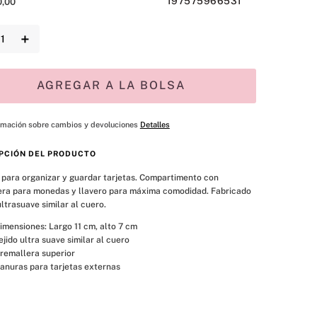
197575966531
0
,
00
＋
AGREGAR A LA BOLSA
rmación sobre cambios y devoluciones
Detalles
PCIÓN DEL PRODUCTO
para organizar y guardar tarjetas. Compartimento con 
ra para monedas y llavero para máxima comodidad. Fabricado 
ultrasuave similar al cuero.
imensiones: Largo 11 cm, alto 7 cm
ejido ultra suave similar al cuero
remallera superior
anuras para tarjetas externas