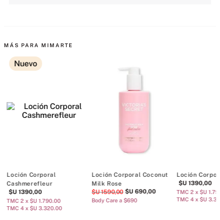
MÁS PARA MIMARTE
Nuevo
Loción Corporal
Loción Corporal Coconut
Loción Corpor
$U
1390
,
00
Cashmerefleur
Milk Rose
$U
690
,
00
$U
1390
,
00
$U
1590
,
00
TMC 2 x $U 1.79
TMC 4 x $U 3.3
Body Care a $690
TMC 2 x $U 1.790.00
TMC 4 x $U 3.320.00