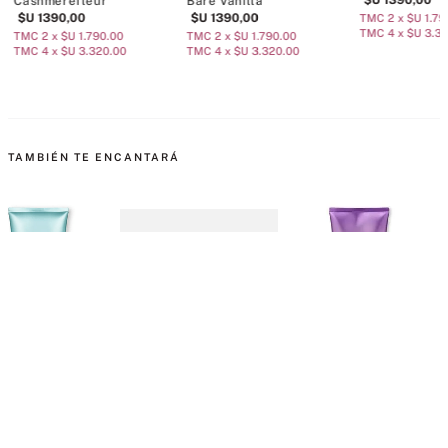
$U
1390
,
00
Cashmerefleur
Bare Vanilla
$U
1390
,
00
$U
1390
,
00
TMC 2 x $U 1.79
TMC 4 x $U 3.3
TMC 2 x $U 1.790.00
TMC 2 x $U 1.790.00
TMC 4 x $U 3.320.00
TMC 4 x $U 3.320.00
TAMBIÉN TE ENCANTARÁ
 Corporal Aqua
Loción Corporal Bare
Loción Corporal Love
L
Vanilla
Spell