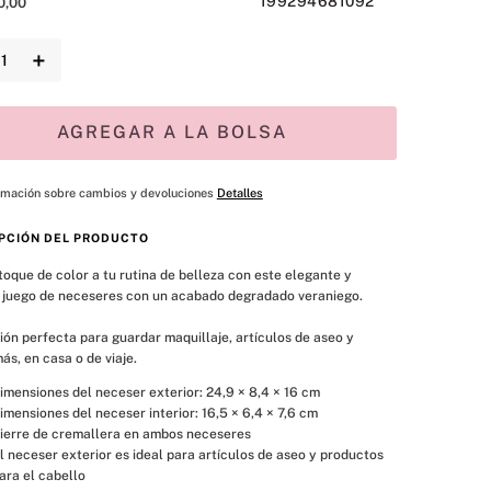
199294681092
0
,
00
＋
AGREGAR A LA BOLSA
rmación sobre cambios y devoluciones
Detalles
PCIÓN DEL PRODUCTO
toque de color a tu rutina de belleza con este elegante y 
 juego de neceseres con un acabado degradado veraniego.
ión perfecta para guardar maquillaje, artículos de aseo y 
s, en casa o de viaje.
imensiones del neceser exterior: 24,9 × 8,4 × 16 cm
imensiones del neceser interior: 16,5 × 6,4 × 7,6 cm
ierre de cremallera en ambos neceseres
l neceser exterior es ideal para artículos de aseo y productos 
ara el cabello