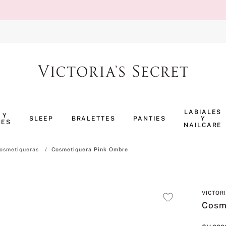
TÉRMINOS MÁS BUSCADOS
1
.
body splash
LABIALES
 Y
SLEEP
BRALETTES
PANTIES
Y
NES
2
.
perfumes
NAILCARE
3
.
pijama
osmetiqueras
Cosmetiquera Pink Ombre
4
.
ropa interior
5
.
vainilla
VICTOR
6
.
bombshell
Cosm
7
.
splash