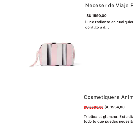
Neceser de Viaje P
$U
1590
,
00
Luce radiante en cualquier
contigo a d...
Cosmetiquera Anim
$U
1554
,
00
$U
2590
,
00
Triplica el glamour. Este d
todo lo que puedas necesita