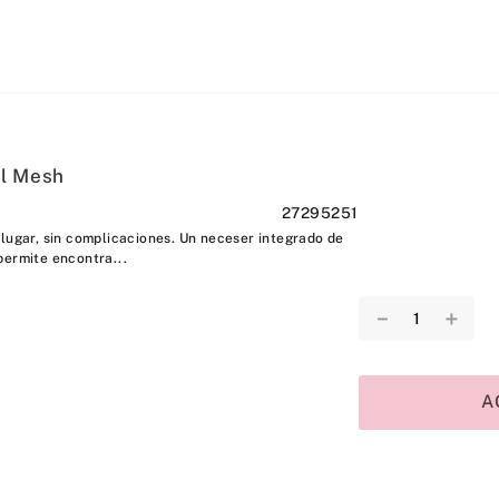
l Mesh
27295251
 lugar, sin complicaciones. Un neceser integrado de
permite encontra...
－
＋
A