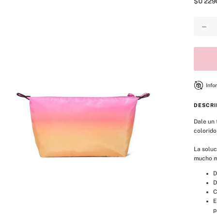
$U
229
8
.
mist
9
.
bare vanilla
－
10
.
body
Info
DESCRI
Dale un 
colorido
La soluc
mucho má
D
D
C
E
p