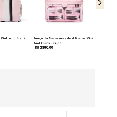
Cosmetiquera
$
$U
2590
,
00
Rebajas Acceso
 Pink And Black
Juego de Neceseres de 4 Piezas Pink
And Black Stripe
$U
3890
,
00