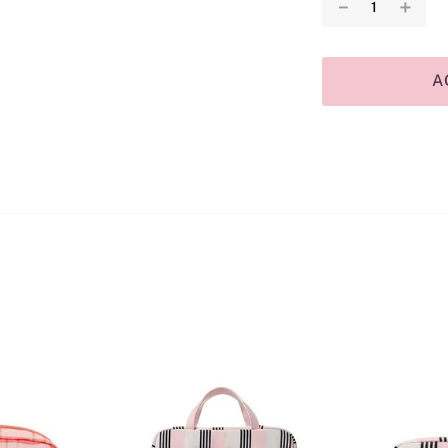
－
＋
A