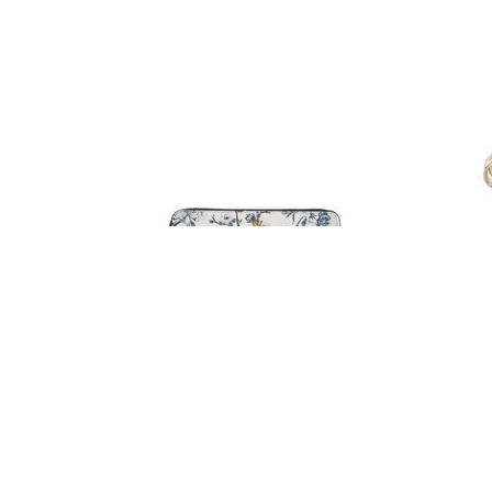
VICTORIA'S SECRET
VICTORIA'S
Tarjetero Generico Multi
Tarjetero 
$U
2890
,
00
$U
1290
,
0