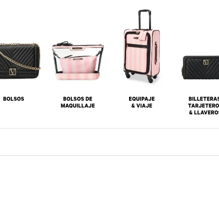
8
.
mist
9
.
bare vanilla
10
.
body