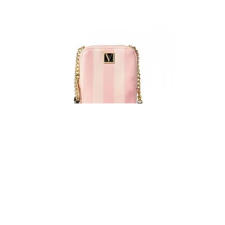
VICTORIA'S SECRET
Estuche De Celular
$U
2890
,
00