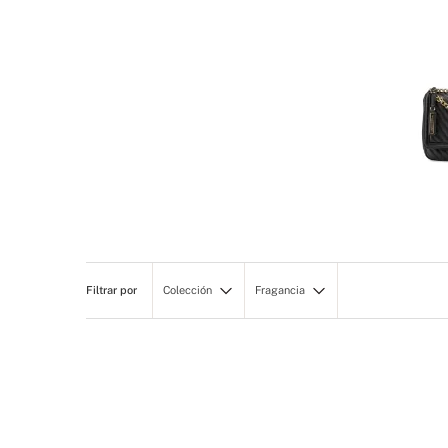
Colección
Fragancia
ACCESSORIES
Adrift Blue
Black 093
GENERIC MULTI 01
GENERIC MULTI 02
VH24118-01 1.5SigStrip