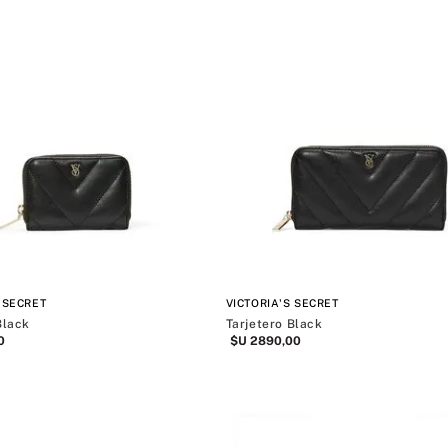
 SECRET
VICTORIA'S SECRET
Black
Tarjetero Black
0
$U
2890
,
00