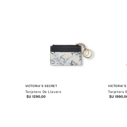
C002 Pi
VICTORIA'S SECRET
VICTORIA'S
Tarjetero De Llavero
Tarjetero 
$U
1290
,
00
$U
1990
,
0