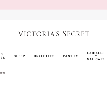
TÉRMINOS MÁS BUSCADOS
1
.
body splash
LABIALES
 Y
SLEEP
BRALETTES
PANTIES
Y
NES
2
.
perfumes
NAILCARE
3
.
pijama
tros
4
.
ropa interior
5
.
vainilla
6
.
bombshell
7
.
splash