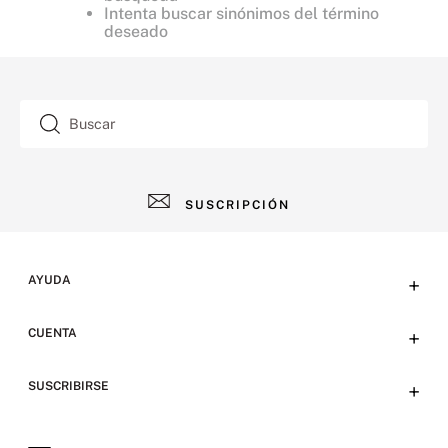
Intenta buscar sinónimos del término
deseado
Buscar
SUSCRIPCIÓN
AYUDA
+
Contacto
CUENTA
+
Tiendas
Tu cuenta
SUSCRIBIRSE
+
Preguntas frecuentes
Emails
Envíos y devoluciones