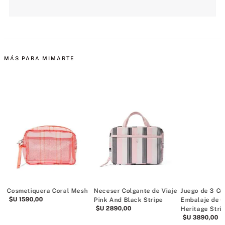
MÁS PARA MIMARTE
a
Cosmetiquera Coral Mesh
Neceser Colgante de Viaje
Juego de 3 Cu
$U
1590
,
00
Pink And Black Stripe
Embalaje de 
$U
2890
,
00
Heritage Stri
$U
3890
,
00