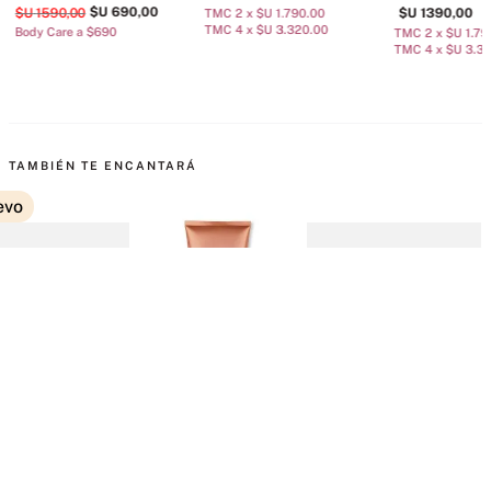
$U
690
,
00
$U
1590
,
00
$U
1390
,
00
TMC 2 x $U 1.790.00
TMC 4 x $U 3.320.00
Body Care a $690
TMC 2 x $U 1.79
TMC 4 x $U 3.3
TAMBIÉN TE ENCANTARÁ
evo
 Corporal
Loción Corporal Amber
Loción Corporal Rush
L
$U
1390
,
00
erefleur
Romance
T