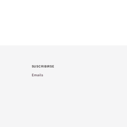
SUSCRIBIRSE
Emails