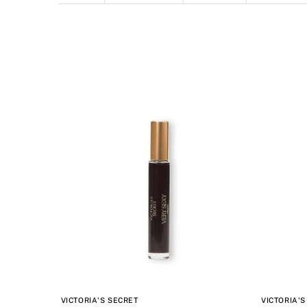
Fragancias
Perfumes
ACCESS
Rollerball
BEAUTY
VICTORIA'S SECRET
VICTORIA'S