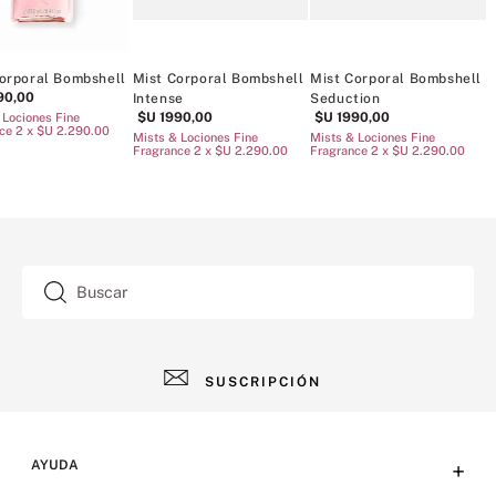
orporal Bombshell
Mist Corporal Bombshell
Mist Corporal Bombshell
M
90
,
00
Intense
Seduction
I
$U
1990
,
00
$U
1990
,
00
 Lociones Fine
ce 2 x $U 2.290.00
R
Mists & Lociones Fine
Mists & Lociones Fine
Fragrance 2 x $U 2.290.00
Fragrance 2 x $U 2.290.00
8
Buscar
SUSCRIPCIÓN
AYUDA
+