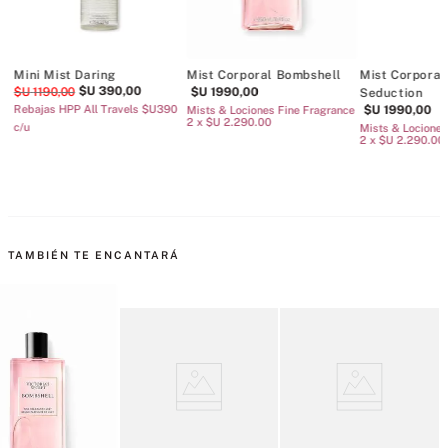
Mini Mist Daring
Mist Corporal Bombshell
Mist Corporal
$U
390
,
00
$U
1190
,
00
$U
1990
,
00
Seduction
Rebajas HPP All Travels $U390
$U
1990
,
00
Mists & Lociones Fine Fragrance
2 x $U 2.290.00
c/u
Mists & Lociones
2 x $U 2.290.00
TAMBIÉN TE ENCANTARÁ