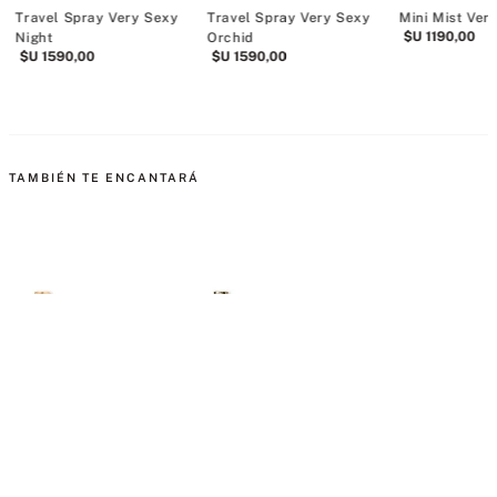
l
Travel Spray Very Sexy
Travel Spray Very Sexy
Mini Mist Ver
$U
1190
,
00
Night
Orchid
$U
1590
,
00
$U
1590
,
00
TAMBIÉN TE ENCANTARÁ
 Spray Very Sexy
Travel Spray Very Sexy
Mini Mist Very Sexy
M
Orchid
Orchid