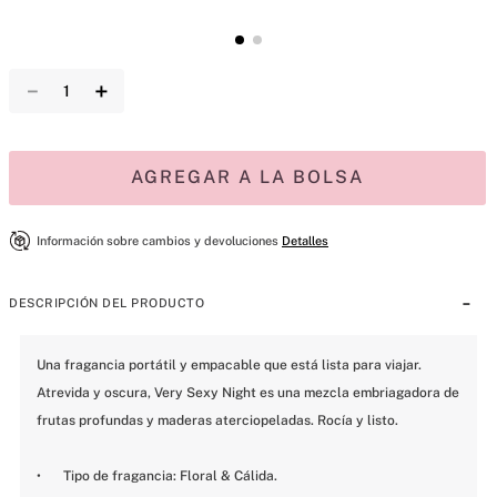
－
＋
AGREGAR A LA BOLSA
Información sobre cambios y devoluciones
Detalles
DESCRIPCIÓN DEL PRODUCTO
Una fragancia portátil y empacable que está lista para viajar. 
Atrevida y oscura, Very Sexy Night es una mezcla embriagadora de 
frutas profundas y maderas aterciopeladas. Rocía y listo.

•	Tipo de fragancia: Floral & Cálida.
