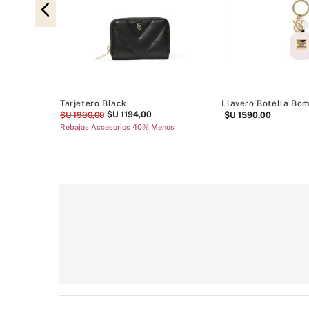
enos
Tarjetero Black
Llavero Botella Bom
$U
1194
,
00
$U
1990
,
00
$U
1590
,
00
Rebajas Accesorios 40% Menos