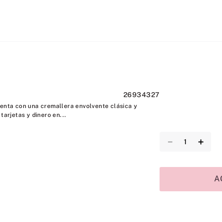
26934327
uenta con una cremallera envolvente clásica y
tarjetas y dinero en...
－
＋
A