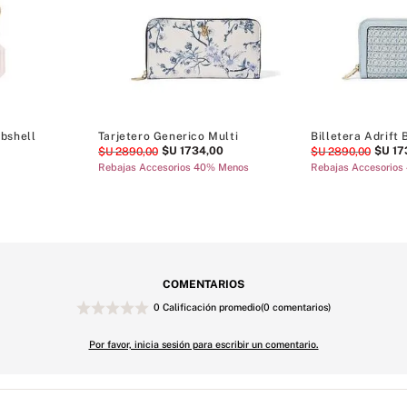
bshell
Tarjetero Generico Multi
Billetera Adrift 
$U
1734
,
00
$U
17
$U
2890
,
00
$U
2890
,
00
Rebajas Accesorios 40% Menos
Rebajas Accesorio
COMENTARIOS
0 Calificación promedio
(0 comentarios)
Por favor, inicia sesión para escribir un comentario.