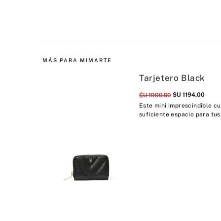
MÁS PARA MIMARTE
Tarjetero Black
$U
1194
,
00
$U
1990
,
00
Este mini imprescindible c
suficiente espacio para tus 