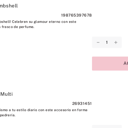
mbshell
198765397678
shell! Celebren su glamour eterno con este
a frasco de perfume.
－
＋
A
 Multi
26931451
smo a tu estilo diario con este accesorio en forma
pedrería.