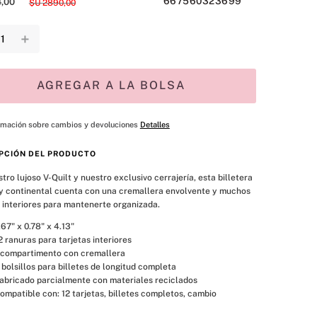
667560323699
4
,
00
$U
2890
,
00
＋
AGREGAR A LA BOLSA
rmación sobre cambios y devoluciones
Detalles
PCIÓN DEL PRODUCTO
tro lujoso V-Quilt y nuestro exclusivo cerrajería, esta billetera 
 y continental cuenta con una cremallera envolvente y muchos 
s interiores para mantenerte organizada.
.67" x 0.78" x 4.13"
2 ranuras para tarjetas interiores
 compartimento con cremallera
 bolsillos para billetes de longitud completa
abricado parcialmente con materiales reciclados
ompatible con: 12 tarjetas, billetes completos, cambio