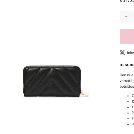
$U
173
8
.
mist
9
.
body
－
10
.
bare vanilla
Info
DESCRI
Con nues
versátil
bolsillo
7
1
1
2
F
C