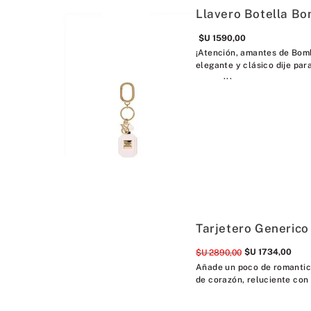
Llavero Botella Bo
$U
1590
,
00
¡Atención, amantes de Bomb
elegante y clásico dije par
...
Tarjetero Generico
$U
1734
,
00
$U
2890
,
00
Añade un poco de romantici
de corazón, reluciente con 