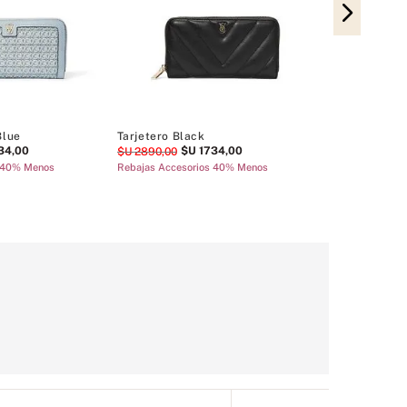
Tarjetero Bla
$U
1290
,
00
Blue
Tarjetero Black
34
,
00
$U
1734
,
00
$U
2890
,
00
s 40% Menos
Rebajas Accesorios 40% Menos