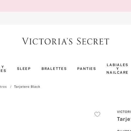
TÉRMINOS MÁS BUSCADOS
1
.
body splash
LABIALES
 Y
SLEEP
BRALETTES
PANTIES
Y
NES
2
.
perfumes
NAILCARE
3
.
pijama
tros
Tarjetero Black
4
.
ropa interior
5
.
vainilla
VICTOR
6
.
bombshell
Tarje
7
.
splash