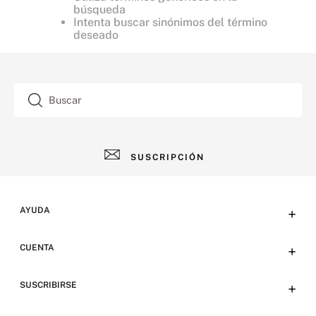
búsqueda
Intenta buscar sinónimos del término
deseado
Buscar
SUSCRIPCIÓN
AYUDA
+
Contacto
CUENTA
+
Tiendas
Tu cuenta
SUSCRIBIRSE
+
Preguntas frecuentes
Emails
Envíos y devoluciones