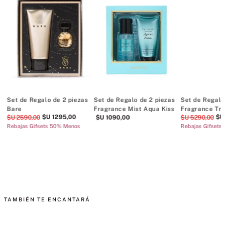
Set de Regalo de 2 piezas
Set de Regalo de 2 piezas
Set de Regalo
Bare
Fragrance Mist Aqua Kiss
Fragrance Tri
$U
1295
,
00
$U
$U
2590
,
00
$U
1090
,
00
$U
5290
,
00
Rebajas Gifsets 50% Menos
Rebajas Gifsets
TAMBIÉN TE ENCANTARÁ