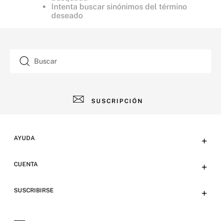
Intenta buscar sinónimos del término
deseado
Buscar
SUSCRIPCIÓN
AYUDA
+
Contacto
CUENTA
+
Tiendas
Tu cuenta
SUSCRIBIRSE
+
Preguntas frecuentes
Emails
Envíos y devoluciones