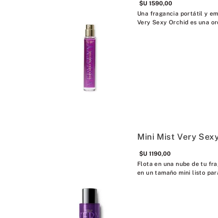
$U
1590
,
00
Una fragancia portátil y em
Very Sexy Orchid es una or
Mini Mist Very Sex
$U
1190
,
00
Flota en una nube de tu fra
en un tamaño mini listo para