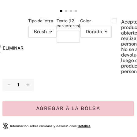
Tipo de letra
Texto (12
Color
Acepto
caracteres)
produc
Brush
Dorado
abiert
realiza
person
s
ELIMINAR
No se 
,
devolu
luego 
produc
person
－
＋
AGREGAR A LA BOLSA
Información sobre cambios y devoluciones
Detalles