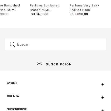
me Bombshell
Perfume Bombshell
Perfume Very Sexy
tion 100ML
Bronze 50ML
Scarlet 100ml
V
90
,
00
$U
3490
,
00
$U
5090
,
00
Buscar
SUSCRIPCIÓN
AYUDA
+
Contacto
CUENTA
+
Tiendas
Tu cuenta
SUSCRIBIRSE
+