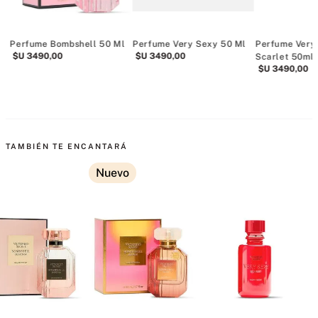
Perfume Bombshell 50 Ml
Perfume Very Sexy 50 Ml
Perfume Very
$U
3490
,
00
$U
3490
,
00
Scarlet 50ml
$U
3490
,
00
TAMBIÉN TE ENCANTARÁ
Nuevo