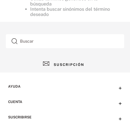
búsqueda
Intenta buscar sinónimos del término
deseado
Buscar
SUSCRIPCIÓN
AYUDA
+
Contacto
CUENTA
+
Tiendas
Tu cuenta
SUSCRIBIRSE
+
Preguntas frecuentes
Emails
Envíos y devoluciones