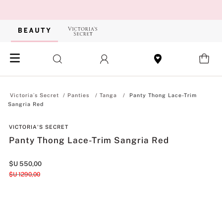
Panties
Tanga
Panty Thong Lace-Trim
Sangria Red
VICTORIA'S SECRET
Panty Thong Lace-Trim Sangria Red
$U
550
,
00
$U
1290
,
00