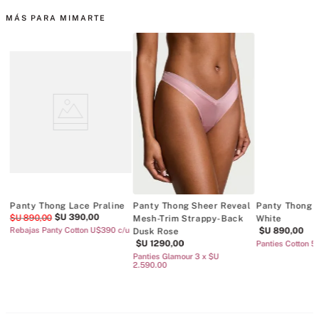
MÁS PARA MIMARTE
Panty Thong Lace Praline
Panty Thong Sheer Reveal
Panty Thong 
$U
390
,
00
$U
890
,
00
Mesh-Trim Strappy-Back
White
Rebajas Panty Cotton U$390 c/u
$U
890
,
00
Dusk Rose
$U
1290
,
00
Panties Cotton 5
Panties Glamour 3 x $U
2.590.00